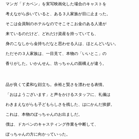
マンガ「ドカベン」を実写映画化した場合のキャストを
考えながら歩いていると、ある３人家族が目に止まった。
そこは会員制のホテルなのでそこそこお金のある人達が
来ているのだけど、どれだけ資産を持っていても、
身のこなしから
金持ちだなと思わせる人は、ほとんどいない。
ただその
３人家族は、一目見て、本物の「いいとこ」の
香りがした。いかんせん
、坊っちゃんの面構えが違う。
品が良くて柔和な顔立ち。余裕と賢さを漂わせる表情。
「おはようございます」と声をかけるスタッフに、礼儀は
わきまえながらも子どもらしさを残した、はにかんだ挨拶。
これは、本物のぼっちゃんのお出ましだ。
僕は、ドカベンのキャスティング作業を中断して、
ぼっちゃんの方に向かっていった。